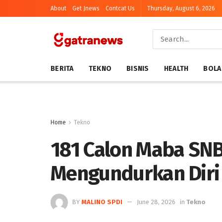
About
Get Jnews
Contcat Us
Thursday, August 6, 2026
BERITA
TEKNO
BISNIS
HEALTH
BOLA
Home
Tekno
181 Calon Maba SN
Mengundurkan Diri 
BY
MALINO SPDI
June 28, 2026
in
Tekno