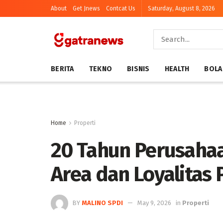
About
Get Jnews
Contcat Us
Saturday, August 8, 2026
BERITA
TEKNO
BISNIS
HEALTH
BOLA
Home
Properti
20 Tahun Perusaha
Area dan Loyalitas 
BY
MALINO SPDI
May 9, 2026
in
Properti