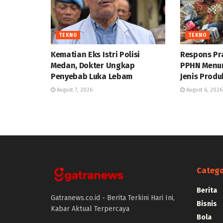
TEKNO
TEKNO
Kematian Eks Istri Polisi
Respons P
Medan, Dokter Ungkap
PPHN Menu
Penyebab Luka Lebam
Jenis Prod
August 7, 2026
August 6, 2026
Catego
Berita
Gatranews.co.id - Berita Terkini Hari Ini,
Bisnis
Kabar Aktual Terpercaya
Bola