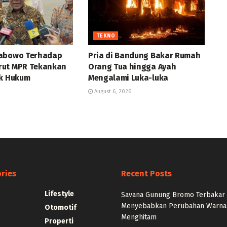
TEKNO
rabowo Terhadap
Pria di Bandung Bakar Rumah
rut MPR Tekankan
Orang Tua hingga Ayah
uk Hukum
Mengalami Luka-luka
August 6, 2026
ries
Recent Posts
Lifestyle
Savana Gunung Bromo Terbakar
Menyebabkan Perubahan Warna
Otomotif
Menghitam
Properti