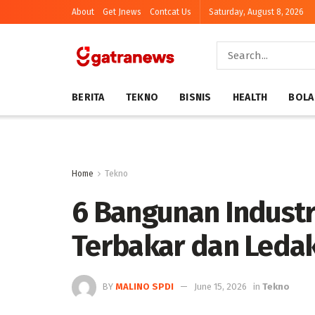
About
Get Jnews
Contcat Us
Saturday, August 8, 2026
BERITA
TEKNO
BISNIS
HEALTH
BOLA
Home
Tekno
6 Bangunan Industr
Terbakar dan Leda
BY
MALINO SPDI
June 15, 2026
in
Tekno