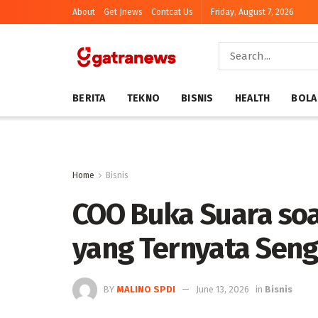
About
Get Jnews
Contcat Us
Friday, August 7, 2026
BERITA
TEKNO
BISNIS
HEALTH
BOLA
Home
Bisnis
COO Buka Suara soa
yang Ternyata Seng
BY
MALINO SPDI
June 13, 2026
in
Bisnis