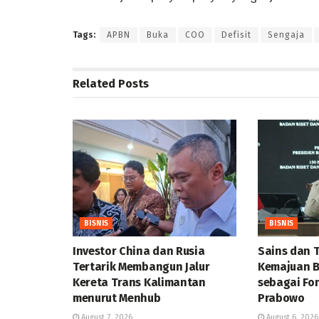
Tags:
APBN
Buka
COO
Defisit
Sengaja
Related
Posts
BISNIS
BISNIS
Investor China dan Rusia
Sains dan 
Tertarik Membangun Jalur
Kemajuan B
Kereta Trans Kalimantan
sebagai Fo
menurut Menhub
Prabowo
August 7, 2026
August 6, 2026