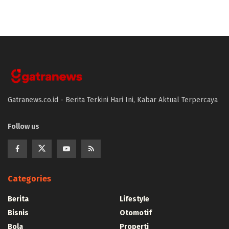
Gatranews.co.id - Berita Terkini Hari Ini, Kabar Aktual Terpercaya
Follow us
Categories
Berita
Lifestyle
Bisnis
Otomotif
Bola
Properti