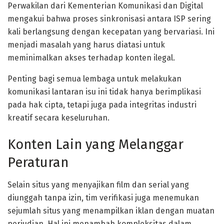
Perwakilan dari Kementerian Komunikasi dan Digital
mengakui bahwa proses sinkronisasi antara ISP sering
kali berlangsung dengan kecepatan yang bervariasi. Ini
menjadi masalah yang harus diatasi untuk
meminimalkan akses terhadap konten ilegal.
Penting bagi semua lembaga untuk melakukan
komunikasi lantaran isu ini tidak hanya berimplikasi
pada hak cipta, tetapi juga pada integritas industri
kreatif secara keseluruhan.
Konten Lain yang Melanggar
Peraturan
Selain situs yang menyajikan film dan serial yang
diunggah tanpa izin, tim verifikasi juga menemukan
sejumlah situs yang menampilkan iklan dengan muatan
perjudian. Hal ini menambah kompleksitas dalam