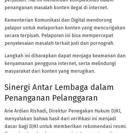
penanganan masalah konten ilegal di internet.
Kementerian Komunikasi dan Digital mendorong
pelapor untuk melaporkan konten yang mencurigakan
secara terpisah. Pelaporan ini bisa mempercepat
penyelesaian masalah terkait judi dan pornografi.
Langkah ini diharapkan dapat menjaga keamanan dan
kenyamanan pengguna internet, serta melindungi
masyarakat dari konten yang merugikan.
Sinergi Antar Lembaga dalam
Penanganan Pelanggaran
Arie Ardian Rishadi, Direktur Penegakan Hukum DJKI,
menyatakan bahwa hasil dari verifikasi ini menjadi
dasar bagi DJKI untuk memberikan rekomendasi resmi.