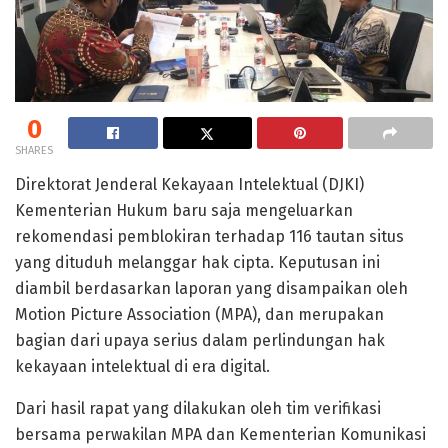
0
SHARES
Direktorat Jenderal Kekayaan Intelektual (DJKI)
Kementerian Hukum baru saja mengeluarkan
rekomendasi pemblokiran terhadap 116 tautan situs
yang dituduh melanggar hak cipta. Keputusan ini
diambil berdasarkan laporan yang disampaikan oleh
Motion Picture Association (MPA), dan merupakan
bagian dari upaya serius dalam perlindungan hak
kekayaan intelektual di era digital.
Dari hasil rapat yang dilakukan oleh tim verifikasi
bersama perwakilan MPA dan Kementerian Komunikasi