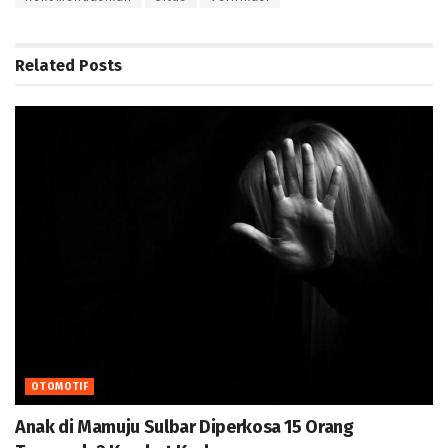
Related
Posts
OTOMOTIF
Anak di Mamuju Sulbar Diperkosa 15 Orang