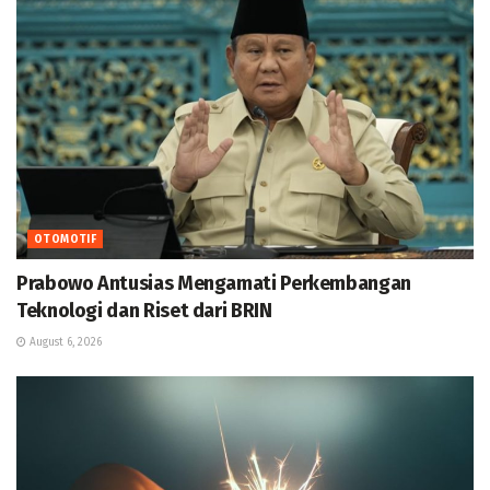
OTOMOTIF
Prabowo Antusias Mengamati Perkembangan
Teknologi dan Riset dari BRIN
August 6, 2026