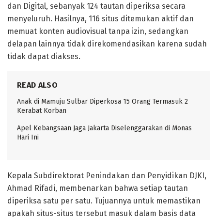
dan Digital, sebanyak 124 tautan diperiksa secara
menyeluruh. Hasilnya, 116 situs ditemukan aktif dan
memuat konten audiovisual tanpa izin, sedangkan
delapan lainnya tidak direkomendasikan karena sudah
tidak dapat diakses.
READ ALSO
Anak di Mamuju Sulbar Diperkosa 15 Orang Termasuk 2
Kerabat Korban
Apel Kebangsaan Jaga Jakarta Diselenggarakan di Monas
Hari Ini
Kepala Subdirektorat Penindakan dan Penyidikan DJKI,
Ahmad Rifadi, membenarkan bahwa setiap tautan
diperiksa satu per satu. Tujuannya untuk memastikan
apakah situs-situs tersebut masuk dalam basis data