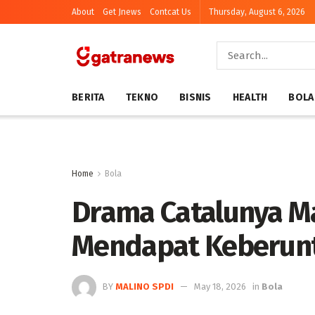
About
Get Jnews
Contcat Us
Thursday, August 6, 2026
BERITA
TEKNO
BISNIS
HEALTH
BOLA
Home
Bola
Drama Catalunya M
Mendapat Keberun
BY
MALINO SPDI
May 18, 2026
in
Bola