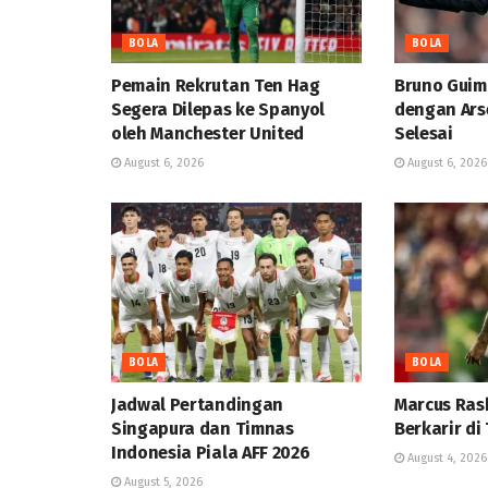
BOLA
BOLA
Pemain Rekrutan Ten Hag
Bruno Guim
Segera Dilepas ke Spanyol
dengan Arse
oleh Manchester United
Selesai
August 6, 2026
August 6, 2026
BOLA
BOLA
Jadwal Pertandingan
Marcus Ras
Singapura dan Timnas
Berkarir di 
Indonesia Piala AFF 2026
August 4, 2026
August 5, 2026