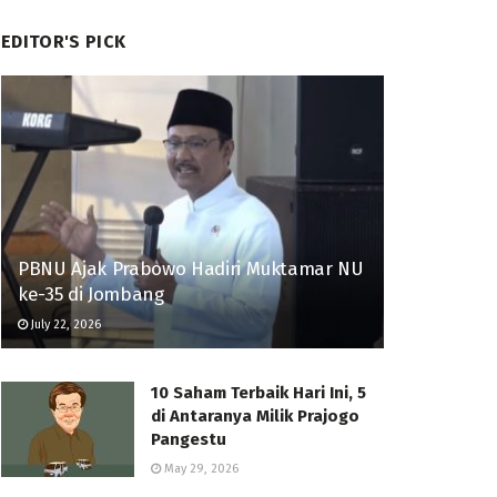
EDITOR'S PICK
PBNU Ajak Prabowo Hadiri Muktamar NU
ke-35 di Jombang
July 22, 2026
10 Saham Terbaik Hari Ini, 5
di Antaranya Milik Prajogo
Pangestu
May 29, 2026