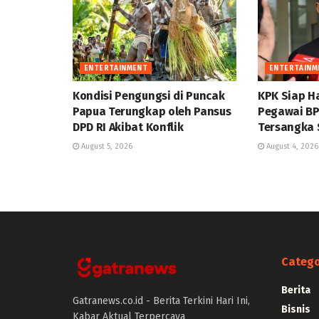
ENTERTAINMENT
ENTERTAINM
Kondisi Pengungsi di Puncak
KPK Siap H
Papua Terungkap oleh Pansus
Pegawai BP
DPD RI Akibat Konflik
Tersangka
August 5, 2026
August 4, 2026
Catego
Berita
Gatranews.co.id - Berita Terkini Hari Ini,
Bisnis
Kabar Aktual Terpercaya