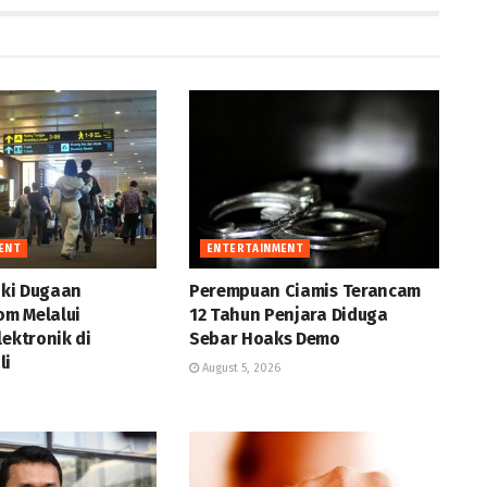
ENT
ENTERTAINMENT
diki Dugaan
Perempuan Ciamis Terancam
m Melalui
12 Tahun Penjara Diduga
lektronik di
Sebar Hoaks Demo
li
August 5, 2026