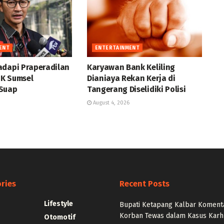
ENT
ENTERTAINMENT
adapi Praperadilan
Karyawan Bank Keliling
K Sumsel
Dianiaya Rekan Kerja di
 Suap
Tangerang Diselidiki Polisi
August 4, 2026
ries
Recent Posts
Lifestyle
Bupati Ketapang Kalbar Koment
Korban Tewas dalam Kasus Karh
Otomotif