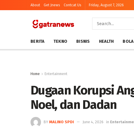
About
Get Jnews
Contcat Us
Friday, August 7, 2026
BERITA
TEKNO
BISNIS
HEALTH
BOLA
Home
Entertainment
Dugaan Korupsi Ang
Noel, dan Dadan
BY
MALINO SPDI
June 4, 2026
in
Entertainme