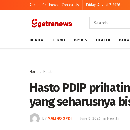
About
Get Jnews
Contcat Us
Friday, August 7, 2026
BERITA
TEKNO
BISNIS
HEALTH
BOLA
Home
Health
Hasto PDIP prihati
yang seharusnya bi
BY
MALINO SPDI
June 8, 2026
in
Health