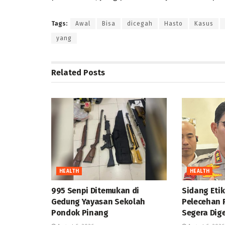
Tags:
Awal
Bisa
dicegah
Hasto
Kasus
yang
Related
Posts
HEALTH
HEALTH
995 Senpi Ditemukan di
Sidang Eti
Gedung Yayasan Sekolah
Pelecehan 
Pondok Pinang
Segera Dig