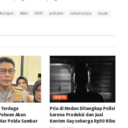
Korupsi
MBG
PDIP
prihatin
seharusnya
Sejak
HEALTH
k Terduga
Pria di Medan Ditangkap Polisi
Polwan Akan
karena Produksi dan Jual
elar Polda Sumbar
Konten Gay seharga Rp50 Ribu