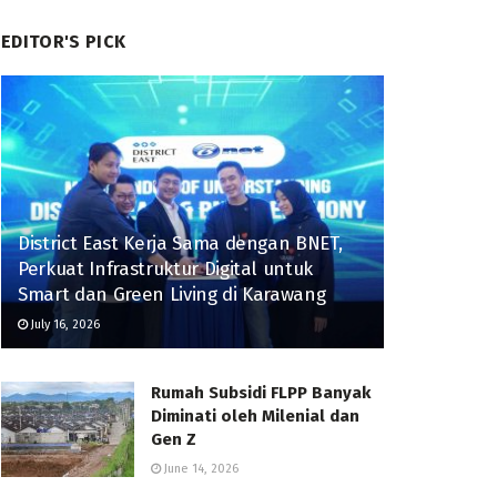
EDITOR'S PICK
District East Kerja Sama dengan BNET,
Perkuat Infrastruktur Digital untuk
Smart dan Green Living di Karawang
July 16, 2026
Rumah Subsidi FLPP Banyak
Diminati oleh Milenial dan
Gen Z
June 14, 2026