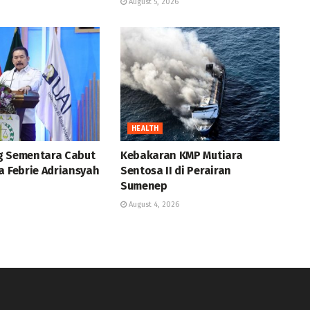
August 5, 2026
HEALTH
g Sementara Cabut
Kebakaran KMP Mutiara
a Febrie Adriansyah
Sentosa II di Perairan
Sumenep
August 4, 2026