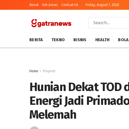
About
Get Jnews
Contcat Us
Friday, August 7, 2026
BERITA
TEKNO
BISNIS
HEALTH
BOLA
Home
Properti
Hunian Dekat TOD
Energi Jadi Primad
Melemah