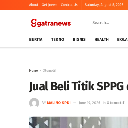
About
Get Jnews
Contcat Us
Saturday, August 8, 2026
BERITA
TEKNO
BISNIS
HEALTH
BOLA
Home
Otomotif
Jual Beli Titik SPP
BY
MALINO SPDI
June 19, 2026
in
Otomotif