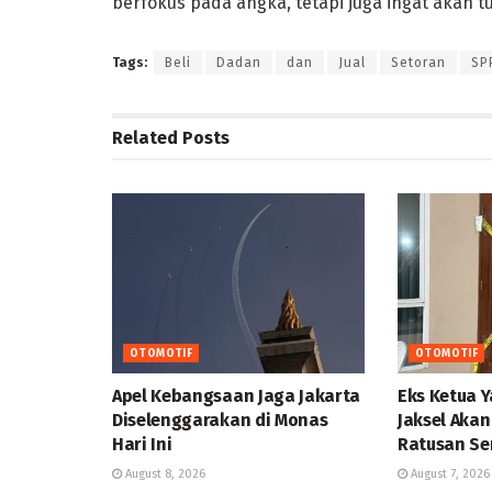
berfokus pada angka, tetapi juga ingat akan t
Tags:
Beli
Dadan
dan
Jual
Setoran
SP
Related
Posts
OTOMOTIF
OTOMOTIF
Apel Kebangsaan Jaga Jakarta
Eks Ketua 
Diselenggarakan di Monas
Jaksel Akan
Hari Ini
Ratusan Se
August 8, 2026
August 7, 2026