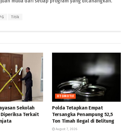
ujuan mulia dari setiap program yang dicanangkan.
PG
Titik
OTOMOTIF
Yayasan Sekolah
Polda Tetapkan Empat
 Diperiksa Terkait
Tersangka Penampung 52,5
njata
Ton Timah Ilegal di Belitung
August 7, 2026