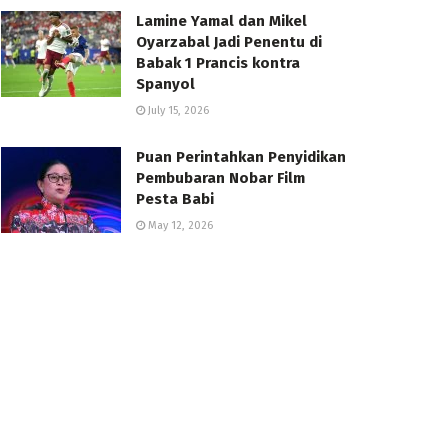
Lamine Yamal dan Mikel
Oyarzabal Jadi Penentu di
Babak 1 Prancis kontra
Spanyol
July 15, 2026
Puan Perintahkan Penyidikan
Pembubaran Nobar Film
Pesta Babi
May 12, 2026