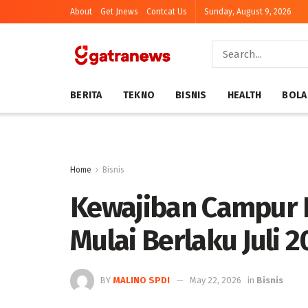
About
Get Jnews
Contcat Us
Sunday, August 9, 2026
BERITA
TEKNO
BISNIS
HEALTH
BOLA
Home
Bisnis
Kewajiban Campur 
Mulai Berlaku Juli 
BY
MALINO SPDI
May 22, 2026
in
Bisnis