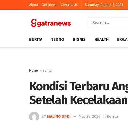
About
Get Jnews
Contcat Us
Saturday, August 8, 2026
BERITA
TEKNO
BISNIS
HEALTH
BOLA
Home
Berita
Kondisi Terbaru An
Setelah Kecelakaan 
BY
MALINO SPDI
May 24, 2026
in
Berita