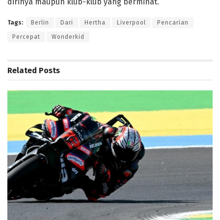
dirinya maupun klub-klub yang berminat.
Tags:
Berlin
Dari
Hertha
Liverpool
Pencarian
Percepat
Wonderkid
Related
Posts