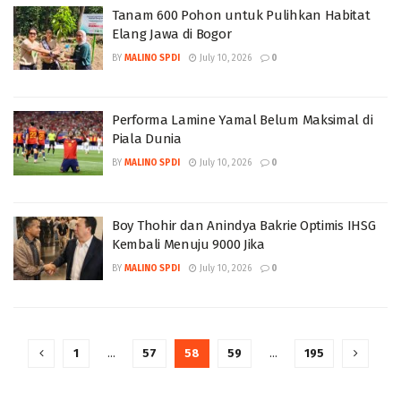
Tanam 600 Pohon untuk Pulihkan Habitat
Elang Jawa di Bogor
BY
MALINO SPDI
July 10, 2026
0
Performa Lamine Yamal Belum Maksimal di
Piala Dunia
BY
MALINO SPDI
July 10, 2026
0
Boy Thohir dan Anindya Bakrie Optimis IHSG
Kembali Menuju 9000 Jika
BY
MALINO SPDI
July 10, 2026
0
1
…
57
58
59
…
195