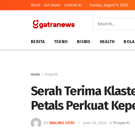
About
Get Jnews
Contcat Us
Sunday, August 9, 2026
BERITA
TEKNO
BISNIS
HEALTH
BOLA
Home
Properti
Serah Terima Klaste
Petals Perkuat Ke
BY
MALINO SPDI
June 28, 2026
in
Properti