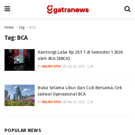
Home
Tag
BCA
Tag:
BCA
Kantongi Laba Rp 29,5 T di Semester 1 2026
oleh BCA (BBCA)
BY
MALINO SPDI
July 28, 2026
0
Buka Selama Libur dan Cuti Bersama, Cek
Jadwal Operasional BCA
BY
MALINO SPDI
May 15, 2026
0
POPULAR NEWS