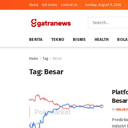
About
Get Jnews
Contcat Us
Sunday, August 9, 2026
BERITA
TEKNO
BISNIS
HEALTH
BOLA
Home
Tag
Besar
Tag:
Besar
Platf
Besar
BY
MALINO
Predicti
industri