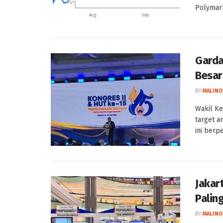
Polymark
Garda
Besar
BY
MALINO
Wakil K
target a
ini berpe
Jakar
Palin
BY
MALINO