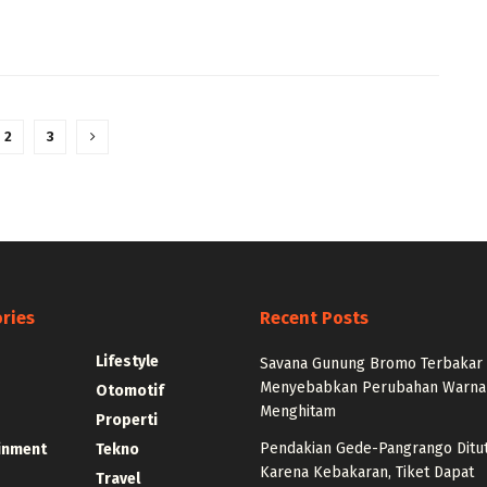
2
3
ries
Recent Posts
Lifestyle
Savana Gunung Bromo Terbakar
Menyebabkan Perubahan Warna
Otomotif
Menghitam
Properti
Pendakian Gede-Pangrango Ditu
inment
Tekno
Karena Kebakaran, Tiket Dapat
Travel