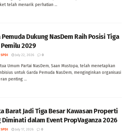
et telah menarik perhatian ...
 Pemuda Dukung NasDem Raih Posisi Tiga
 Pemilu 2029
 SPDI
July 22, 2026
0
etua Umum Partai NasDem, Saan Mustopa, telah menetapkan
mbisius untuk Garda Pemuda NasDem, menginginkan organisasi
ran penting ...
ta Barat Jadi Tiga Besar Kawasan Properti
g Diminati dalam Event PropVaganza 2026
 SPDI
July 17, 2026
0