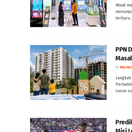
Minat ma
menunju
terbaru,
PPN D
Masal
BY
MALINO
Langkah 
Pertamba
susun su
Predi
Misi 