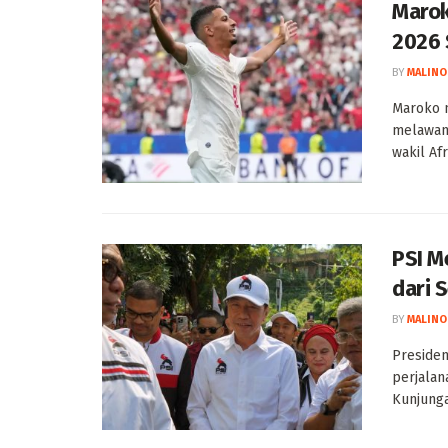
Marok
2026 
BY
MALINO
Maroko 
melawan
wakil Afri
PSI M
dari 
BY
MALINO
Presiden
perjalan
Kunjunga