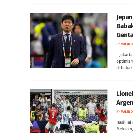
Jepan
Babak
Genta
BY
MALINO
- Jakart
optimism
di babak 
Lione
Argen
BY
MALINO
Hasil in
Meksiko,