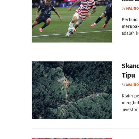
BY
MALINO
Pertandi
merupaka
adalah k
Skand
Tipu
BY
MALINO
Klaim pe
menghebo
investor.