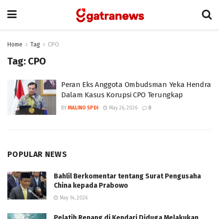
Home
Tag
CPO
Tag:
CPO
Peran Eks Anggota Ombudsman Yeka Hendra
Dalam Kasus Korupsi CPO Terungkap
BY
MALINO SPDI
May 26, 2026
0
POPULAR NEWS
Bahlil Berkomentar tentang Surat Pengusaha
China kepada Prabowo
May 14, 2026
Pelatih Renang di Kendari Diduga Melakukan