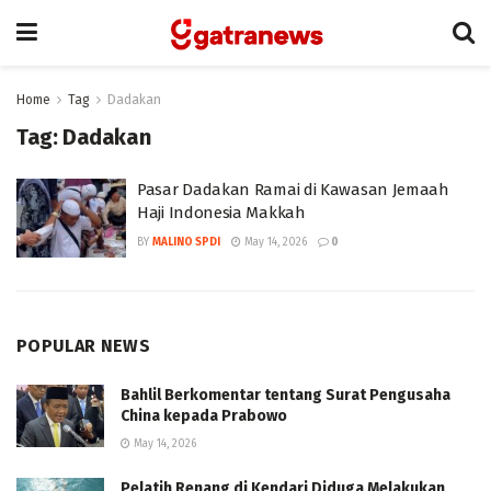
Home
Tag
Dadakan
Tag:
Dadakan
Pasar Dadakan Ramai di Kawasan Jemaah
Haji Indonesia Makkah
BY
MALINO SPDI
May 14, 2026
0
POPULAR NEWS
Bahlil Berkomentar tentang Surat Pengusaha
China kepada Prabowo
May 14, 2026
Pelatih Renang di Kendari Diduga Melakukan