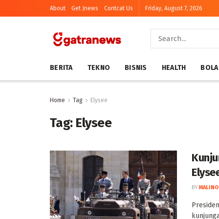
About
Get Jnews
Contcat Us
Friday, August 7, 2026
BERITA
TEKNO
BISNIS
HEALTH
BOLA
Home
Tag
Elysee
Tag:
Elysee
Kunju
Elyse
BY
MALINO
Presiden
kunjunga