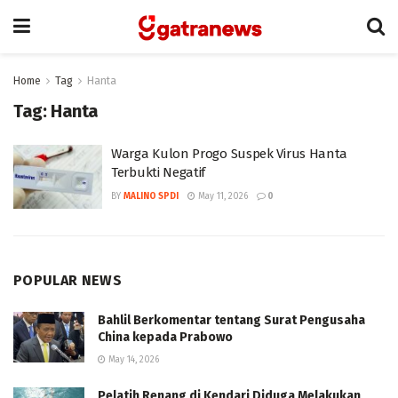
Home
Tag
Hanta
Tag:
Hanta
Warga Kulon Progo Suspek Virus Hanta
Terbukti Negatif
BY
MALINO SPDI
May 11, 2026
0
POPULAR NEWS
Bahlil Berkomentar tentang Surat Pengusaha
China kepada Prabowo
May 14, 2026
Pelatih Renang di Kendari Diduga Melakukan