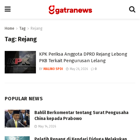
Home
Tag
Rejang
Tag:
Rejang
KPK Periksa Anggota DPRD Rejang Lebong
PKB Terkait Pengurusan Lelang
BY
MALINO SPDI
May 26, 2026
0
POPULAR NEWS
Bahlil Berkomentar tentang Surat Pengusaha
China kepada Prabowo
May 14, 2026
Pelatih Renang di Kendari Diduga Melakukan