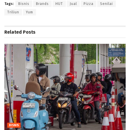
Tags:
Bisnis
Brands
HUT
Jual
Pizza
Senilai
Triliun
Yum
Related
Posts
BISNIS