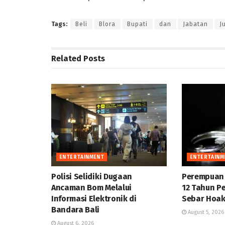
Tags:
Beli
Blora
Bupati
dan
Jabatan
J
Related
Posts
ENTERTAINMENT
ENTERTAINM
Polisi Selidiki Dugaan
Perempuan 
Ancaman Bom Melalui
12 Tahun P
Informasi Elektronik di
Sebar Hoa
Bandara Bali
August 5, 2026
August 6, 2026