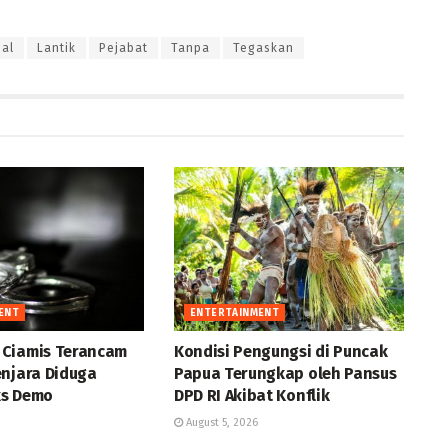
ual
Lantik
Pejabat
Tanpa
Tegaskan
ENT
ENTERTAINMENT
Ciamis Terancam
Kondisi Pengungsi di Puncak
enjara Diduga
Papua Terungkap oleh Pansus
ks Demo
DPD RI Akibat Konflik
August 5, 2026