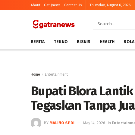
About
Get Jnews
Contcat Us
Thursday, August 6, 2026
BERITA
TEKNO
BISNIS
HEALTH
BOLA
Home
Entertainment
Bupati Blora Lantik
Tegaskan Tanpa Jual
BY
MALINO SPDI
May 14, 2026
in
Entertainm