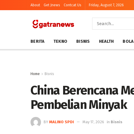
About
Get Jnews
Contcat Us
Friday, August 7, 2026
BERITA
TEKNO
BISNIS
HEALTH
BOLA
Home
Bisnis
China Berencana M
Pembelian Minyak
BY
MALINO SPDI
May 17, 2026
in
Bisnis