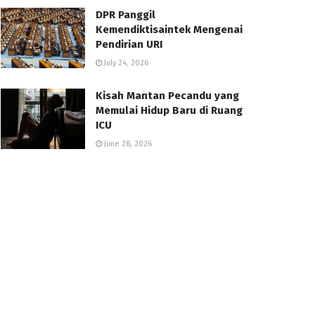
DPR Panggil
Kemendiktisaintek Mengenai
Pendirian URI
July 24, 2026
Kisah Mantan Pecandu yang
Memulai Hidup Baru di Ruang
ICU
June 28, 2026