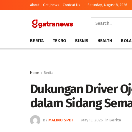
About
Get Jnews
Contcat Us
Saturday, August 8, 2026
BERITA
TEKNO
BISNIS
HEALTH
BOLA
Home
Berita
Dukungan Driver O
dalam Sidang Sema
BY
MALINO SPDI
May 13, 2026
in
Berita