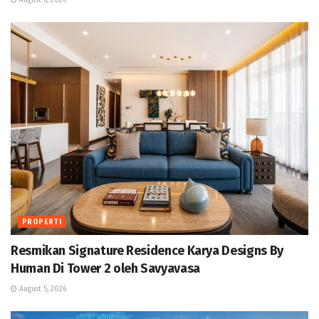
August 6, 2026
PROPERTI
Resmikan Signature Residence Karya Designs By
Human Di Tower 2 oleh Savyavasa
August 5, 2026