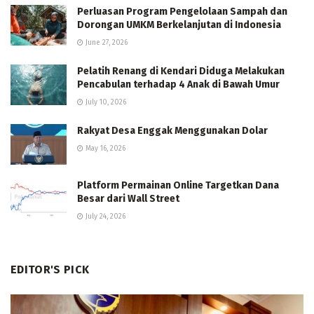
Perluasan Program Pengelolaan Sampah dan
Dorongan UMKM Berkelanjutan di Indonesia
June 27, 2026
Pelatih Renang di Kendari Diduga Melakukan
Pencabulan terhadap 4 Anak di Bawah Umur
July 10, 2026
Rakyat Desa Enggak Menggunakan Dolar
May 16, 2026
Platform Permainan Online Targetkan Dana
Besar dari Wall Street
July 24, 2026
EDITOR'S PICK