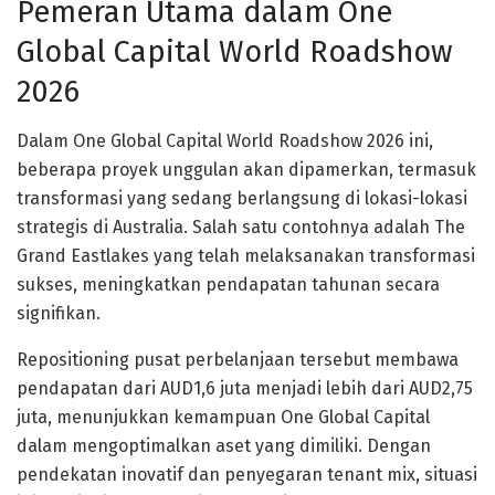
Pemeran Utama dalam One
Global Capital World Roadshow
2026
Dalam One Global Capital World Roadshow 2026 ini,
beberapa proyek unggulan akan dipamerkan, termasuk
transformasi yang sedang berlangsung di lokasi-lokasi
strategis di Australia. Salah satu contohnya adalah The
Grand Eastlakes yang telah melaksanakan transformasi
sukses, meningkatkan pendapatan tahunan secara
signifikan.
Repositioning pusat perbelanjaan tersebut membawa
pendapatan dari AUD1,6 juta menjadi lebih dari AUD2,75
juta, menunjukkan kemampuan One Global Capital
dalam mengoptimalkan aset yang dimiliki. Dengan
pendekatan inovatif dan penyegaran tenant mix, situasi