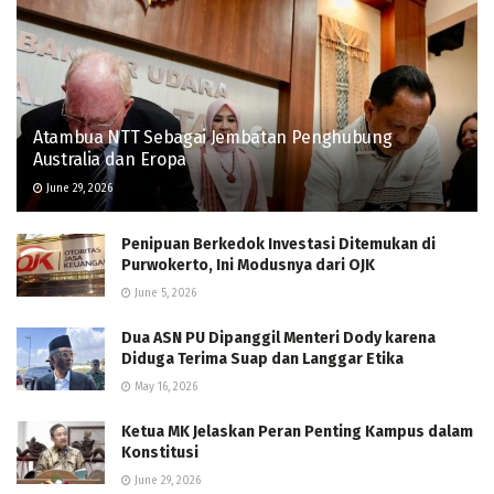
Atambua NTT Sebagai Jembatan Penghubung
Australia dan Eropa
June 29, 2026
Penipuan Berkedok Investasi Ditemukan di
Purwokerto, Ini Modusnya dari OJK
June 5, 2026
Dua ASN PU Dipanggil Menteri Dody karena
Diduga Terima Suap dan Langgar Etika
May 16, 2026
Ketua MK Jelaskan Peran Penting Kampus dalam
Konstitusi
June 29, 2026