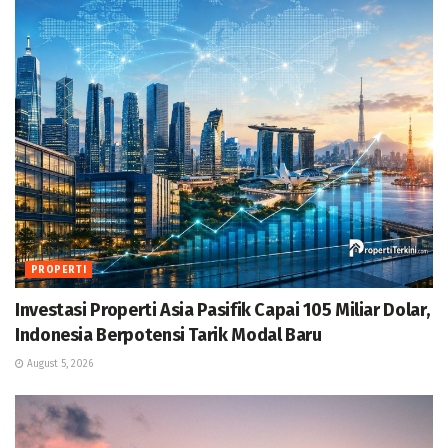
PROPERTI
Investasi Properti Asia Pasifik Capai 105 Miliar Dolar,
Indonesia Berpotensi Tarik Modal Baru
August 5, 2026