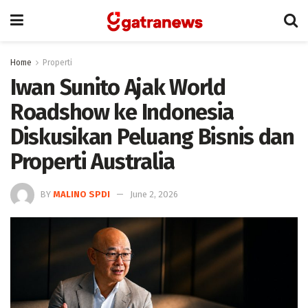
Home
Properti
Iwan Sunito Ajak World
Roadshow ke Indonesia
Diskusikan Peluang Bisnis dan
Properti Australia
BY
MALINO SPDI
June 2, 2026