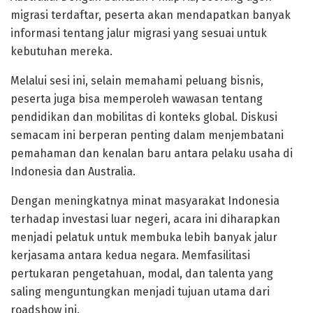
migrasi terdaftar, peserta akan mendapatkan banyak
informasi tentang jalur migrasi yang sesuai untuk
kebutuhan mereka.
Melalui sesi ini, selain memahami peluang bisnis,
peserta juga bisa memperoleh wawasan tentang
pendidikan dan mobilitas di konteks global. Diskusi
semacam ini berperan penting dalam menjembatani
pemahaman dan kenalan baru antara pelaku usaha di
Indonesia dan Australia.
Dengan meningkatnya minat masyarakat Indonesia
terhadap investasi luar negeri, acara ini diharapkan
menjadi pelatuk untuk membuka lebih banyak jalur
kerjasama antara kedua negara. Memfasilitasi
pertukaran pengetahuan, modal, dan talenta yang
saling menguntungkan menjadi tujuan utama dari
roadshow ini.