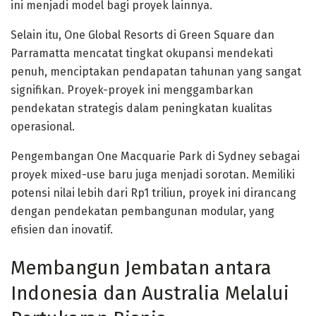
ini menjadi model bagi proyek lainnya.
Selain itu, One Global Resorts di Green Square dan
Parramatta mencatat tingkat okupansi mendekati
penuh, menciptakan pendapatan tahunan yang sangat
signifikan. Proyek-proyek ini menggambarkan
pendekatan strategis dalam peningkatan kualitas
operasional.
Pengembangan One Macquarie Park di Sydney sebagai
proyek mixed-use baru juga menjadi sorotan. Memiliki
potensi nilai lebih dari Rp1 triliun, proyek ini dirancang
dengan pendekatan pembangunan modular, yang
efisien dan inovatif.
Membangun Jembatan antara
Indonesia dan Australia Melalui