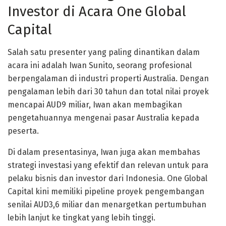
Investor di Acara One Global
Capital
Salah satu presenter yang paling dinantikan dalam
acara ini adalah Iwan Sunito, seorang profesional
berpengalaman di industri properti Australia. Dengan
pengalaman lebih dari 30 tahun dan total nilai proyek
mencapai AUD9 miliar, Iwan akan membagikan
pengetahuannya mengenai pasar Australia kepada
peserta.
Di dalam presentasinya, Iwan juga akan membahas
strategi investasi yang efektif dan relevan untuk para
pelaku bisnis dan investor dari Indonesia. One Global
Capital kini memiliki pipeline proyek pengembangan
senilai AUD3,6 miliar dan menargetkan pertumbuhan
lebih lanjut ke tingkat yang lebih tinggi.