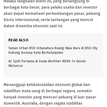
Melalui rangkaian event ini, yang berlangsung di
berbagai kota besar, para pelaku usaha dan investor
akan dapat memahami perkembangan pasar, peluang
bisnis internasional, serta tantangan yang muncul
dalam dinamika ekonomi saat ini.
READ ALSO
Taman Urban BSD Urbanatura Ruang Hijau Baru di BSD City
Dukung Konsep Kota Berkelanjutan
AC Split Pertama di Dunia Berfilter MERV 14 Resmi
Meluncur
Menanggapi ketidakstabilan ekonomi global dan
volatilitas mata uang di berbagai negara, semakin
banyak investor yang mencari peluang di luar pasar
domestik. Australia, dengan segala stabilitas