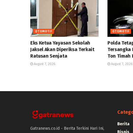
OTOMOTIF
OTOMOTIF
Eks Ketua Yayasan Sekolah
Polda Teta
Jaksel Akan Diperiksa Terkait
Tersangka 
Ratusan Senjata
Ton Timah I
August 7, 2026
August 7, 2026
Catego
Berita
Gatranews.co.id - Berita Terkini Hari Ini,
Bisnis