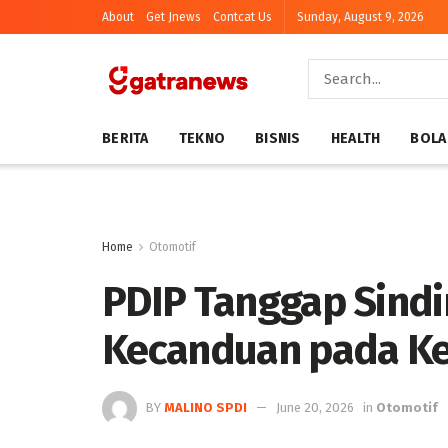
About
Get Jnews
Contcat Us
Sunday, August 9, 2026
BERITA
TEKNO
BISNIS
HEALTH
BOLA
Home
Otomotif
PDIP Tanggap Sindir
Kecanduan pada K
BY
MALINO SPDI
June 20, 2026
in
Otomotif