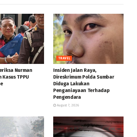
TRAVEL
eriksa Nurman
Insiden Jalan Raya,
m Kasus TPPU
Direskrimum Polda Sumbar
ie
Diduga Lakukan
Penganiayaan Terhadap
Pengendara
August 7, 2026