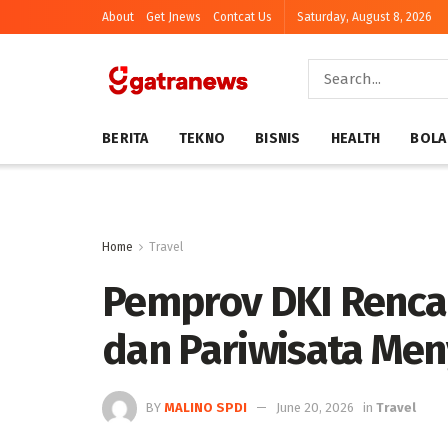
About
Get Jnews
Contcat Us
Saturday, August 8, 2026
BERITA
TEKNO
BISNIS
HEALTH
BOLA
Home
Travel
Pemprov DKI Renc
dan Pariwisata Me
BY
MALINO SPDI
June 20, 2026
in
Travel