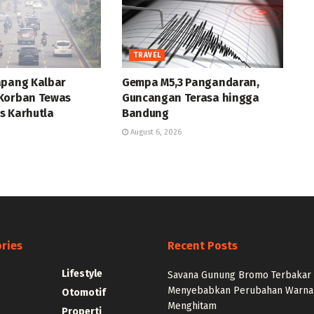
TRAVEL
apang Kalbar
Gempa M5,3 Pangandaran,
Korban Tewas
Guncangan Terasa hingga
s Karhutla
Bandung
August 6, 2026
ries
Recent Posts
Lifestyle
Savana Gunung Bromo Terbakar
Menyebabkan Perubahan Warna
Otomotif
Menghitam
Properti