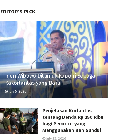
EDITOR'S PICK
Irjen Wibowo Ditunjuk Kapolri Sebagai
Kakorlantas yang Baru
July 5, 2026
Penjelasan Korlantas
tentang Denda Rp 250 Ribu
bagi Pemotor yang
Menggunakan Ban Gundul
July 23, 2026