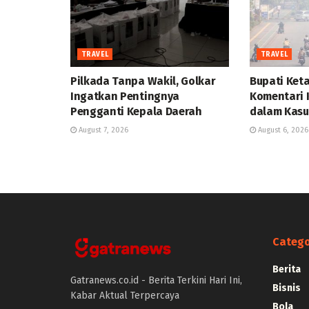
TRAVEL
TRAVEL
Pilkada Tanpa Wakil, Golkar
Bupati Ket
Ingatkan Pentingnya
Komentari 
Pengganti Kepala Daerah
dalam Kasu
August 7, 2026
August 6, 2026
Catego
Berita
Gatranews.co.id - Berita Terkini Hari Ini,
Bisnis
Kabar Aktual Terpercaya
Bola