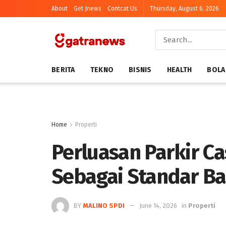
About
Get Jnews
Contcat Us
Thursday, August 6, 2026
BERITA
TEKNO
BISNIS
HEALTH
BOLA
Home
Properti
Perluasan Parkir C
Sebagai Standar Ba
BY
MALINO SPDI
June 14, 2026
in
Properti