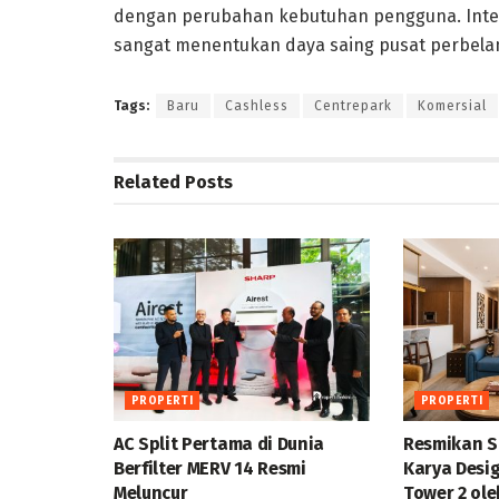
dengan perubahan kebutuhan pengguna. Integr
sangat menentukan daya saing pusat perbelan
Tags:
Baru
Cashless
Centrepark
Komersial
Related
Posts
PROPERTI
PROPERTI
AC Split Pertama di Dunia
Resmikan S
Berfilter MERV 14 Resmi
Karya Desi
Meluncur
Tower 2 ol