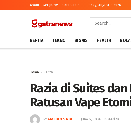
About
Get Jnews
Contcat Us
Friday, August 7, 2026
BERITA
TEKNO
BISNIS
HEALTH
BOLA
Home
Berita
Razia di Suites dan 
Ratusan Vape Etom
BY
MALINO SPDI
June 6, 2026
in
Berita