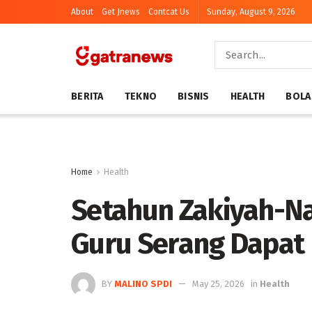
About
Get Jnews
Contcat Us
Sunday, August 9, 2026
BERITA
TEKNO
BISNIS
HEALTH
BOLA
Home
Health
Setahun Zakiyah-Na
Guru Serang Dapat
BY
MALINO SPDI
May 25, 2026
in
Health