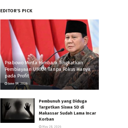
EDITOR'S PICK
Prabowo Minta Himbara Tingkatkan
Pembiayaan UMKM Tanpa Fokus Hanya
pada Profit
June 19, 2026
Pembunuh yang Diduga
Targetkan Siswa SD di
Makassar Sudah Lama Incar
Korban
May 28, 2026