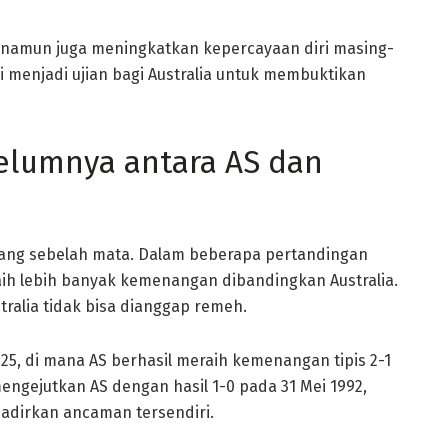
 namun juga meningkatkan kepercayaan diri masing-
 menjadi ujian bagi Australia untuk membuktikan
elumnya antara AS dan
dang sebelah mata. Dalam beberapa pertandingan
aih lebih banyak kemenangan dibandingkan Australia.
ralia tidak bisa dianggap remeh.
25, di mana AS berhasil meraih kemenangan tipis 2-1
mengejutkan AS dengan hasil 1-0 pada 31 Mei 1992,
dirkan ancaman tersendiri.