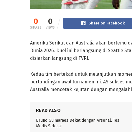
0
0
Share on Facebook
SHARES
VIEWS
Amerika Serikat dan Australia akan bertemu d
Dunia 2026. Duel ini berlangsung di Seattle St
disiarkan langsung di TVRI.
Kedua tim bertekad untuk melanjutkan momen
pertandingan awal turnamen ini. AS sukses m
Australia mencetak kejutan dengan mengalahk
READ ALSO
Bruno Guimaraes Dekat dengan Arsenal, Tes
Medis Selesai