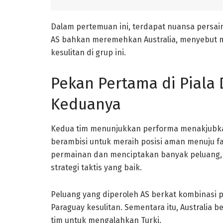
Dalam pertemuan ini, terdapat nuansa persai
AS bahkan meremehkan Australia, menyebut m
kesulitan di grup ini.
Pekan Pertama di Piala
Keduanya
Kedua tim menunjukkan performa menakjubka
berambisi untuk meraih posisi aman menuju f
permainan dan menciptakan banyak peluang, 
strategi taktis yang baik.
Peluang yang diperoleh AS berkat kombinasi 
Paraguay kesulitan. Sementara itu, Australi
tim untuk mengalahkan Turki.