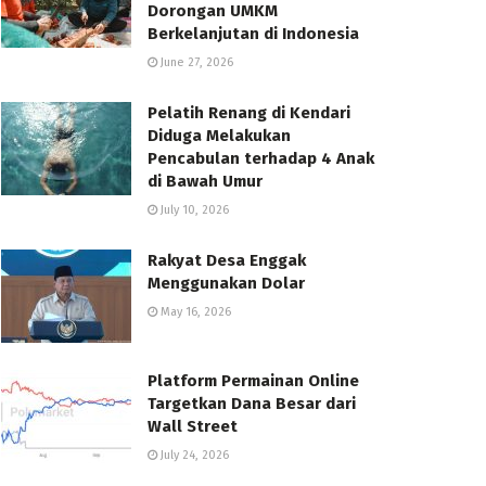
Dorongan UMKM
Berkelanjutan di Indonesia
June 27, 2026
Pelatih Renang di Kendari
Diduga Melakukan
Pencabulan terhadap 4 Anak
di Bawah Umur
July 10, 2026
Rakyat Desa Enggak
Menggunakan Dolar
May 16, 2026
Platform Permainan Online
Targetkan Dana Besar dari
Wall Street
July 24, 2026