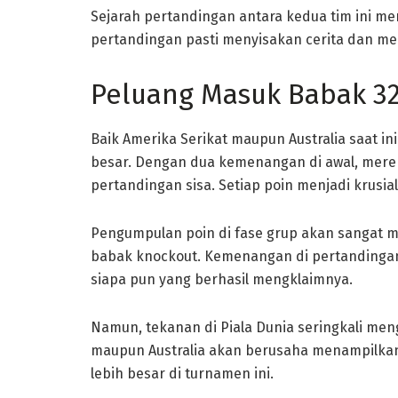
Sejarah pertandingan antara kedua tim ini 
pertandingan pasti menyisakan cerita dan 
Peluang Masuk Babak 32 
Baik Amerika Serikat maupun Australia saat in
besar. Dengan dua kemenangan di awal, mere
pertandingan sisa. Setiap poin menjadi krusial
Pengumpulan poin di fase grup akan sangat
babak knockout. Kemenangan di pertandingan
siapa pun yang berhasil mengklaimnya.
Namun, tekanan di Piala Dunia seringkali men
maupun Australia akan berusaha menampilkan
lebih besar di turnamen ini.