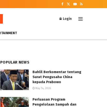
Login
RTAINMENT
POPULAR NEWS
Bahlil Berkomentar tentang
Surat Pengusaha China
kepada Prabowo
May 14, 2026
Perluasan Program
Pengelolaan Sampah dan