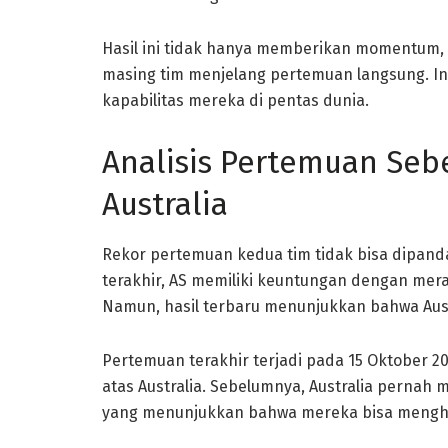
Hasil ini tidak hanya memberikan momentum,
masing tim menjelang pertemuan langsung. Ini
kapabilitas mereka di pentas dunia.
Analisis Pertemuan Seb
Australia
Rekor pertemuan kedua tim tidak bisa dipan
terakhir, AS memiliki keuntungan dengan mer
Namun, hasil terbaru menunjukkan bahwa Aust
Pertemuan terakhir terjadi pada 15 Oktober 20
atas Australia. Sebelumnya, Australia pernah 
yang menunjukkan bahwa mereka bisa mengha