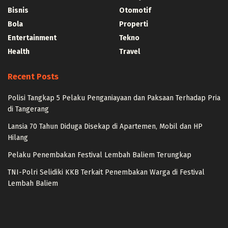
Bisnis
Otomotif
Bola
Properti
Entertainment
Tekno
Health
Travel
Recent Posts
Polisi Tangkap 5 Pelaku Penganiayaan dan Paksaan Terhadap Pria
di Tangerang
Lansia 70 Tahun Diduga Disekap di Apartemen, Mobil dan HP
Hilang
Pelaku Penembakan Festival Lembah Baliem Terungkap
TNI-Polri Selidiki KKB Terkait Penembakan Warga di Festival
Lembah Baliem