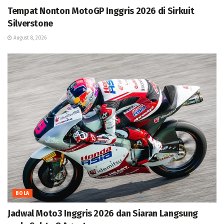
Tempat Nonton MotoGP Inggris 2026 di Sirkuit
Silverstone
August 8, 2026
BOLA
Jadwal Moto3 Inggris 2026 dan Siaran Langsung