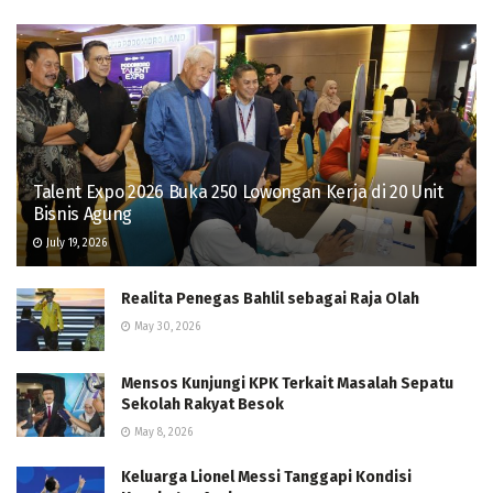
Talent Expo 2026 Buka 250 Lowongan Kerja di 20 Unit
Bisnis Agung
July 19, 2026
Realita Penegas Bahlil sebagai Raja Olah
May 30, 2026
Mensos Kunjungi KPK Terkait Masalah Sepatu
Sekolah Rakyat Besok
May 8, 2026
Keluarga Lionel Messi Tanggapi Kondisi