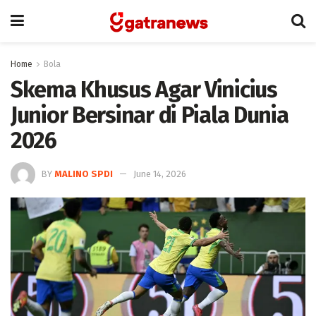
Home
Bola
Skema Khusus Agar Vinicius
Junior Bersinar di Piala Dunia
2026
BY
MALINO SPDI
June 14, 2026