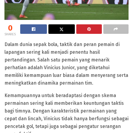
0
SHARES
Dalam dunia sepak bola, taktik dan peran pemain di
lapangan sering kali menjadi penentu hasil
pertandingan. Salah satu pemain yang menarik
perhatian adalah Vinicius Junior, yang diketahui
memiliki kemampuan luar biasa dalam menyerang serta
meningkatkan dinamika permainan tim.
Kemampuannya untuk beradaptasi dengan skema
permainan sering kali memberikan keuntungan taktis
bagi timnya. Dengan karakteristik permainan yang
cepat dan lincah, Vinicius tidak hanya berfungsi sebagai
pencetak gol, tetapi juga sebagai pengatur serangan