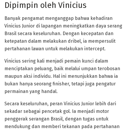
Dipimpin oleh Vinicius
Banyak pengamat menganggap bahwa kehadiran
Vinicius Junior di lapangan meningkatkan daya serang
Brasil secara keseluruhan. Dengan kecepatan dan
ketepatan dalam melakukan dribel, ia mempersulit
pertahanan lawan untuk melakukan intercept.
Vinicius sering kali menjadi pemain kunci dalam
menciptakan peluang, baik melalui umpan terobosan
maupun aksi individu. Hal ini menunjukkan bahwa ia
bukan hanya seorang finisher, tetapi juga pengatur
permainan yang handal.
Secara keseluruhan, peran Vinicius Junior lebih dari
sekadar sebagai pencetak gol. Ia menjadi motor
penggerak serangan Brasil, dengan tugas untuk
mendukung dan memberi tekanan pada pertahanan