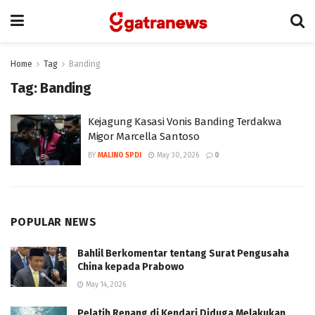
Home
Tag
Banding
Tag:
Banding
Kejagung Kasasi Vonis Banding Terdakwa
Migor Marcella Santoso
BY
MALINO SPDI
May 30, 2026
0
POPULAR NEWS
Bahlil Berkomentar tentang Surat Pengusaha
China kepada Prabowo
May 14, 2026
Pelatih Renang di Kendari Diduga Melakukan