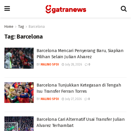
Home
Tag
Barcelona
Tag:
Barcelona
Barcelona Mencari Penyerang Baru, Siapkan
Pilihan Selain Julian Alvarez
BY
MALINO SPDI
July 28, 2026
0
Barcelona Tunjukkan Ketegasan di Tengah
Isu Transfer Ferran Torres
BY
MALINO SPDI
July 27, 2026
0
Barcelona Cari Alternatif Usai Transfer Julian
Alvarez Terhambat