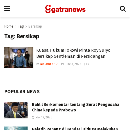
Home
Tag
Bersikap
Tag:
Bersikap
Kuasa Hukum Jokowi Minta Roy Suryo
Bersikap Gentleman di Persidangan
BY
MALINO SPDI
June 3, 2026
0
POPULAR NEWS
Bahlil Berkomentar tentang Surat Pengusaha
China kepada Prabowo
May 14, 2026
Pelatih Renang di Kendari Diduga Melakukan