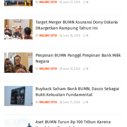
BY
MALINO SPDI
June 27, 2026
0
Target Merger BUMN Asuransi Dony Oskaria
Ditargetkan Rampung Tahun Ini
BY
MALINO SPDI
June 18, 2026
0
Pimpinan BUMN Panggil Pimpinan Bank Milik
Negara
BY
MALINO SPDI
June 16, 2026
0
Buyback Saham Bank BUMN, Dasco Sebagai
Bukti Kekuatan Fundamental
BY
MALINO SPDI
June 11, 2026
0
Aset BUMN Turun Rp 100 Triliun Karena