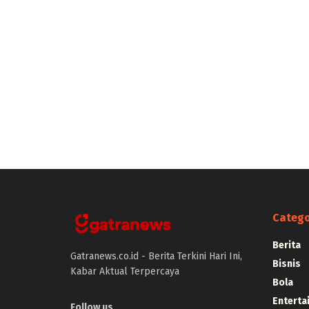
Catego
Berita
Gatranews.co.id - Berita Terkini Hari Ini,
Bisnis
Kabar Aktual Terpercaya
Bola
Enterta
Follow us