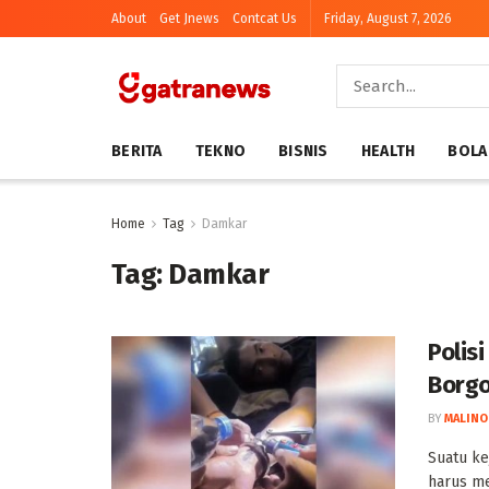
About
Get Jnews
Contcat Us
Friday, August 7, 2026
BERITA
TEKNO
BISNIS
HEALTH
BOLA
Home
Tag
Damkar
Tag:
Damkar
Polis
Borgo
BY
MALINO
Suatu ke
harus me