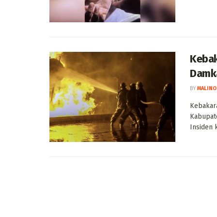
Kebak
Damka
BY
MALINO
Kebakar
Kabupate
Insiden k