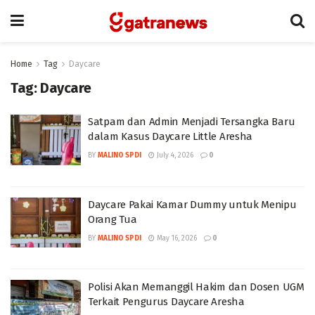
Home
Tag
Daycare
Tag:
Daycare
Satpam dan Admin Menjadi Tersangka Baru
dalam Kasus Daycare Little Aresha
BY
MALINO SPDI
July 4, 2026
0
Daycare Pakai Kamar Dummy untuk Menipu
Orang Tua
BY
MALINO SPDI
May 16, 2026
0
Polisi Akan Memanggil Hakim dan Dosen UGM
Terkait Pengurus Daycare Aresha