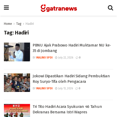
Home
Tag
Hadiri
Tag:
Hadiri
PBNU Ajak Prabowo Hadiri Muktamar NU ke-
35 di Jombang
BY
MALINO SPDI
July 22, 2026
0
Jokowi Dipastikan Hadiri Sidang Pembuktian
Roy Suryo-Tifa oleh Pengacara
BY
MALINO SPDI
July 13, 2026
0
Tri Tito Hadiri Acara Syukuran 46 Tahun
Dekranas Bersama Istri Wapres