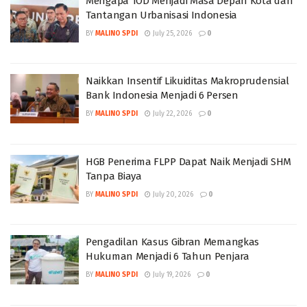
Mengapa TOD Menjadi Masa Depan Kota dan
Tantangan Urbanisasi Indonesia
BY
MALINO SPDI
July 25, 2026
0
Naikkan Insentif Likuiditas Makroprudensial
Bank Indonesia Menjadi 6 Persen
BY
MALINO SPDI
July 22, 2026
0
HGB Penerima FLPP Dapat Naik Menjadi SHM
Tanpa Biaya
BY
MALINO SPDI
July 20, 2026
0
Pengadilan Kasus Gibran Memangkas
Hukuman Menjadi 6 Tahun Penjara
BY
MALINO SPDI
July 19, 2026
0