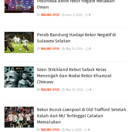
Indonesia akhiri rekor negatif melawan
Oman
BY
MALINO SPDI
June 6, 2026
0
Persib Bandung Hadapi Rekor Negatif di
Sulawesi Selatan
BY
MALINO SPDI
May 14, 2026
0
Sean Strickland Rebut Sabuk Kelas
Menengah dan Nodai Rekor Khamzat
Chimaev
BY
MALINO SPDI
May 10, 2026
0
Rekor Buruk Liverpool di Old Trafford Setelah
Kalah dari MU Tertinggal Catatan
Memalukan
BY
MALINO SPDI
May 4, 2026
0