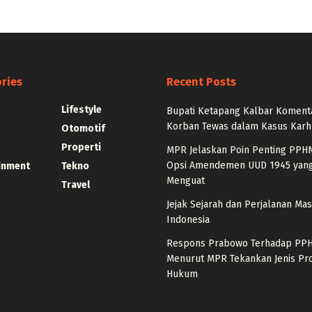
ries
Recent Posts
Lifestyle
Bupati Ketapang Kalbar Koment
Korban Tewas dalam Kasus Karh
Otomotif
Properti
MPR Jelaskan Poin Penting PPH
Opsi Amendemen UUD 1945 yan
inment
Tekno
Menguat
Travel
Jejak Sejarah dan Perjalanan Masi
Indonesia
Respons Prabowo Terhadap PP
Menurut MPR Tekankan Jenis Pr
Hukum