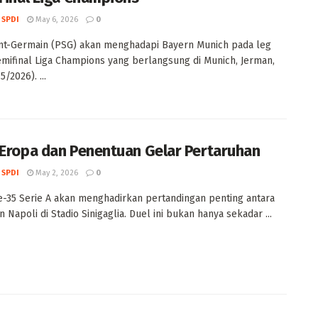
 SPDI
May 6, 2026
0
int-Germain (PSG) akan menghadapi Bayern Munich pada leg
mifinal Liga Champions yang berlangsung di Munich, Jerman,
/2026). ...
 Eropa dan Penentuan Gelar Pertaruhan
 SPDI
May 2, 2026
0
-35 Serie A akan menghadirkan pertandingan penting antara
 Napoli di Stadio Sinigaglia. Duel ini bukan hanya sekadar ...