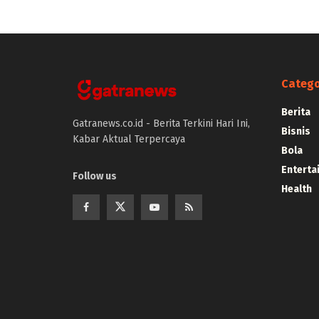
Catego
Berita
Gatranews.co.id - Berita Terkini Hari Ini,
Bisnis
Kabar Aktual Terpercaya
Bola
Enterta
Follow us
Health