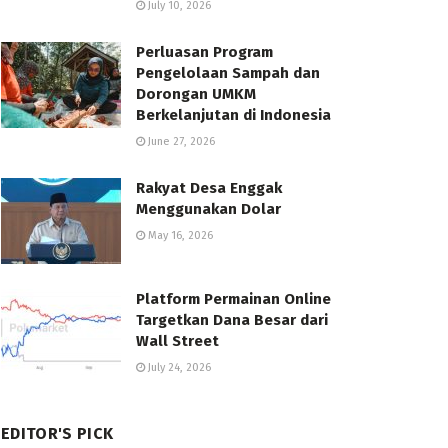
July 10, 2026
Perluasan Program
Pengelolaan Sampah dan
Dorongan UMKM
Berkelanjutan di Indonesia
June 27, 2026
Rakyat Desa Enggak
Menggunakan Dolar
May 16, 2026
Platform Permainan Online
Targetkan Dana Besar dari
Wall Street
July 24, 2026
EDITOR'S PICK