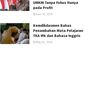
UMKM Tanpa Fokus Hanya
pada Profit
June 19, 2026
Kemdikdasmen Bahas
Penambahan Mata Pelajaran
TKA IPA dan Bahasa Inggris
May 20, 2026