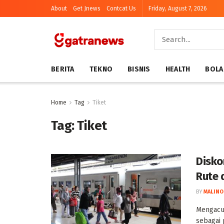
About
Get Jnews
Contcat Us
Friday, August 7, 2026
BERITA
TEKNO
BISNIS
HEALTH
BOLA
Home
Tag
Tiket
Tag:
Tiket
Disko
Rute 
BY
MALINO
Mengacu 
sebagai 