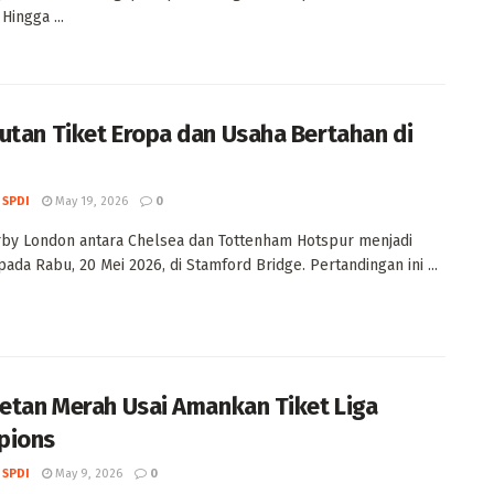
Hingga ...
utan Tiket Eropa dan Usaha Bertahan di
 SPDI
May 19, 2026
0
by London antara Chelsea dan Tottenham Hotspur menjadi
pada Rabu, 20 Mei 2026, di Stamford Bridge. Pertandingan ini ...
Setan Merah Usai Amankan Tiket Liga
pions
 SPDI
May 9, 2026
0