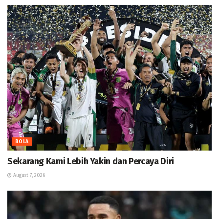
BOLA
Sekarang Kami Lebih Yakin dan Percaya Diri
August 7, 2026