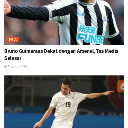
BOLA
Bruno Guimaraes Dekat dengan Arsenal, Tes Medis
Selesai
August 6, 2026