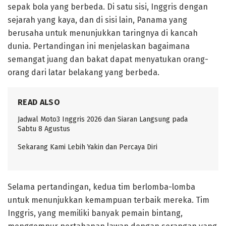
sepak bola yang berbeda. Di satu sisi, Inggris dengan
sejarah yang kaya, dan di sisi lain, Panama yang
berusaha untuk menunjukkan taringnya di kancah
dunia. Pertandingan ini menjelaskan bagaimana
semangat juang dan bakat dapat menyatukan orang-
orang dari latar belakang yang berbeda.
READ ALSO
Jadwal Moto3 Inggris 2026 dan Siaran Langsung pada
Sabtu 8 Agustus
Sekarang Kami Lebih Yakin dan Percaya Diri
Selama pertandingan, kedua tim berlomba-lomba
untuk menunjukkan kemampuan terbaik mereka. Tim
Inggris, yang memiliki banyak pemain bintang,