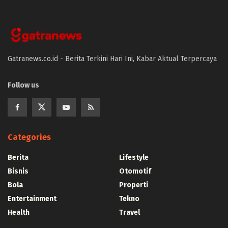
Gatranews.co.id - Berita Terkini Hari Ini, Kabar Aktual Terpercaya
Follow us
Categories
Berita
Lifestyle
Bisnis
Otomotif
Bola
Properti
Entertainment
Tekno
Health
Travel