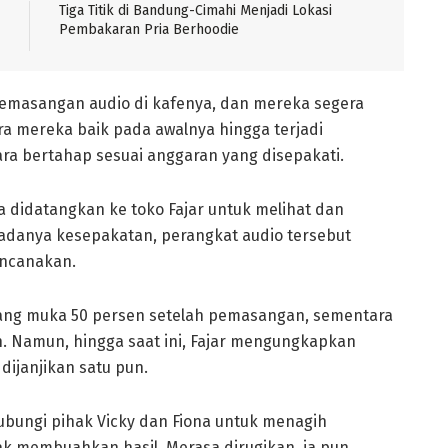
Tiga Titik di Bandung-Cimahi Menjadi Lokasi
Pembakaran Pria Berhoodie
 pemasangan audio di kafenya, dan mereka segera
a mereka baik pada awalnya hingga terjadi
a bertahap sesuai anggaran yang disepakati.
ona didatangkan ke toko Fajar untuk melihat dan
adanya kesepakatan, perangkat audio tersebut
encanakan.
ang muka 50 persen setelah pemasangan, sementara
an. Namun, hingga saat ini, Fajar mengungkapkan
ijanjikan satu pun.
ubungi pihak Vicky dan Fiona untuk menagih
ak membuahkan hasil. Merasa dirugikan, ia pun