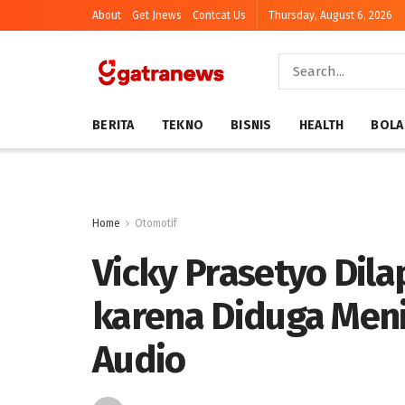
About
Get Jnews
Contcat Us
Thursday, August 6, 2026
BERITA
TEKNO
BISNIS
HEALTH
BOLA
Home
Otomotif
Vicky Prasetyo Dila
karena Diduga Men
Audio