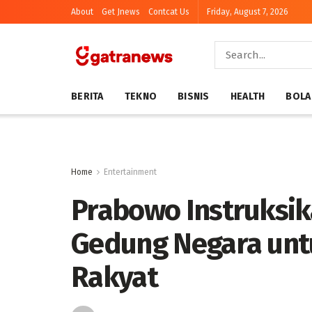
About
Get Jnews
Contcat Us
Friday, August 7, 2026
BERITA
TEKNO
BISNIS
HEALTH
BOLA
Home
Entertainment
Prabowo Instruksik
Gedung Negara unt
Rakyat