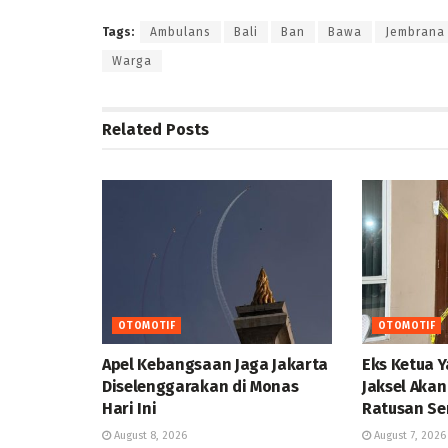
Tags:
Ambulans
Bali
Ban
Bawa
Jembrana
Warga
Related
Posts
OTOMOTIF
OTOMOTIF
Apel Kebangsaan Jaga Jakarta
Eks Ketua 
Diselenggarakan di Monas
Jaksel Akan
Hari Ini
Ratusan Se
August 8, 2026
August 7, 2026