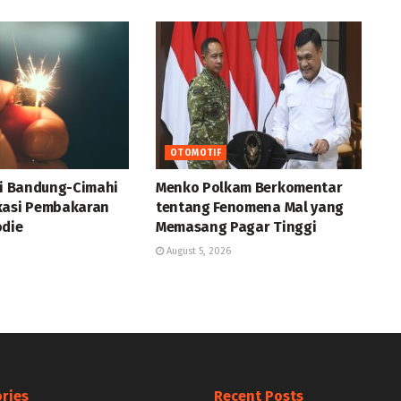
OTOMOTIF
di Bandung-Cimahi
Menko Polkam Berkomentar
kasi Pembakaran
tentang Fenomena Mal yang
odie
Memasang Pagar Tinggi
August 5, 2026
ries
Recent Posts