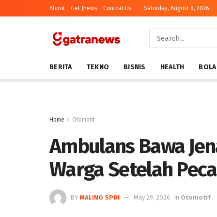
About
Get Jnews
Contcat Us
Saturday, August 8, 2026
BERITA
TEKNO
BISNIS
HEALTH
BOLA
Home
Otomotif
Ambulans Bawa Jen
Warga Setelah Peca
BY
MALINO SPDI
May 29, 2026
in
Otomotif