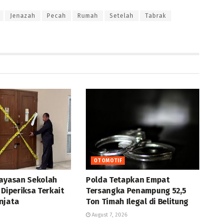
Jenazah
Pecah
Rumah
Setelah
Tabrak
OTOMOTIF
Yayasan Sekolah
Polda Tetapkan Empat
 Diperiksa Terkait
Tersangka Penampung 52,5
njata
Ton Timah Ilegal di Belitung
August 7, 2026