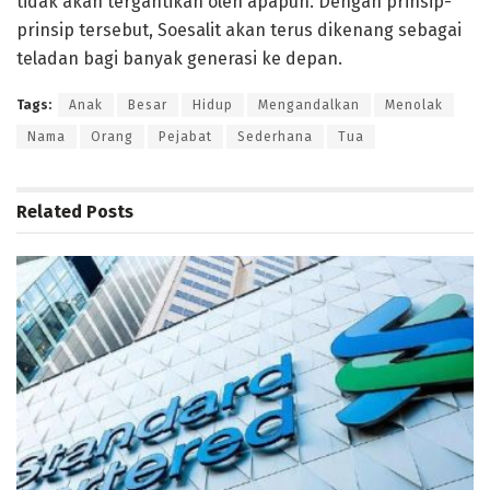
tidak akan tergantikan oleh apapun. Dengan prinsip-
prinsip tersebut, Soesalit akan terus dikenang sebagai
teladan bagi banyak generasi ke depan.
Tags:
Anak
Besar
Hidup
Mengandalkan
Menolak
Nama
Orang
Pejabat
Sederhana
Tua
Related
Posts