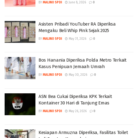
BY
MALINO SPDI
June 8, 2026
0
Asisten Pribadi YouTuber RA Diperiksa
Mengaku Beli Whip Pink Sejak 2025
BY
MALINO SPDI
May 31, 2026
0
Bos Hanania Diperiksa Polda Metro Terkait
Kasus Penipuan Jemaah Umrah
BY
MALINO SPDI
May 30, 2026
0
ASN Bea Cukai Diperiksa KPK Terkait
Kontainer 30 Hari di Tanjung Emas
BY
MALINO SPDI
May 26, 2026
0
Kesiapan Armuzna Diperiksa, Fasilitas Toilet